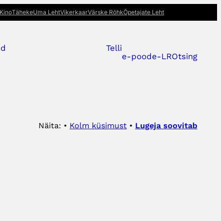
Kino
Täheke
Uma Leht
Vikerkaar
Värske Rõhk
Õpetajate Leht
ed
Telli
e-pood
e-LR
Otsing
Näita: •
Kolm küsimust
•
Lugeja soovitab