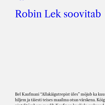
Robin Lek soovitab
Bel Kaufmani “Allakäigutrepist üles” mõjub ka k
hiljem ja täiesti teises maailma otsas värskena. Kõig