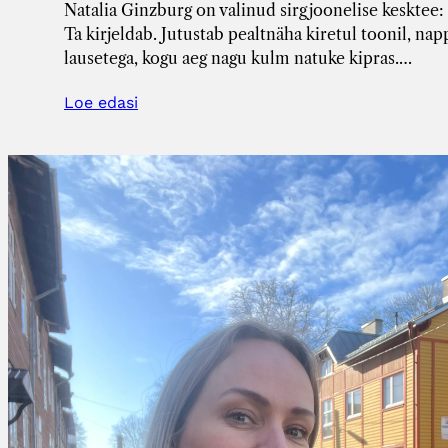
Natalia Ginzburg on valinud sirgjoonelise kesktee: ei
Ta kirjeldab. Jutustab pealtnäha kiretul toonil, na
lausetega, kogu aeg nagu kulm natuke kipras.…
Loe edasi