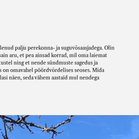
elenud palju perekonna- ja suguvõsaasjadega. Olin
ain aru, et pea ainsad korrad, mil oma laiemat
ustel ning et nende sündmuste sagedus ja
s on omavahel pöördvõrdelises seoses. Mida
asi näen, seda vähem aastaid mul nendega