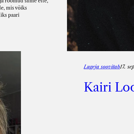
ja rõõmud silme ette,
le, mis võiks
iks paari
Lugeja soovitab
17. s
Kairi Lo