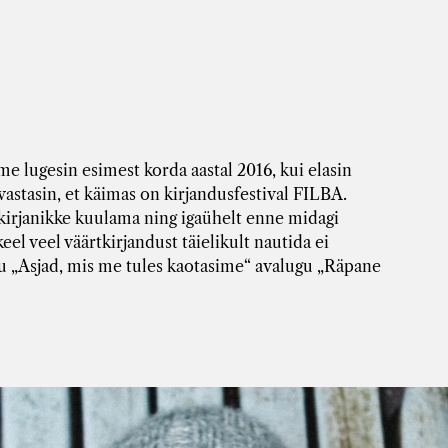
e lugesin esimest korda aastal 2016, kui elasin
astasin, et käimas on kirjandusfestival FILBA.
 kirjanikke kuulama ning igaühelt enne midagi
eel veel väärtkirjandust täielikult nautida ei
 „Asjad, mis me tules kaotasime“ avalugu „Räpane