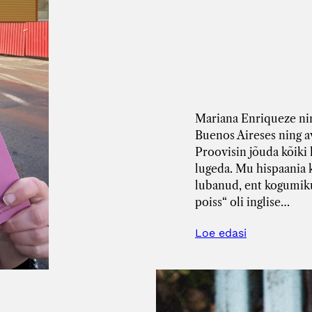
Mariana Enriqueze nim
Buenos Aireses ning av
Proovisin jõuda kõiki
lugeda. Mu hispaania k
lubanud, ent kogumiku
poiss“ oli inglise…
Loe edasi