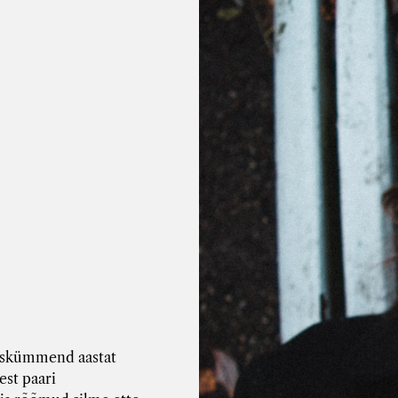
uuskümmend aastat
est paari