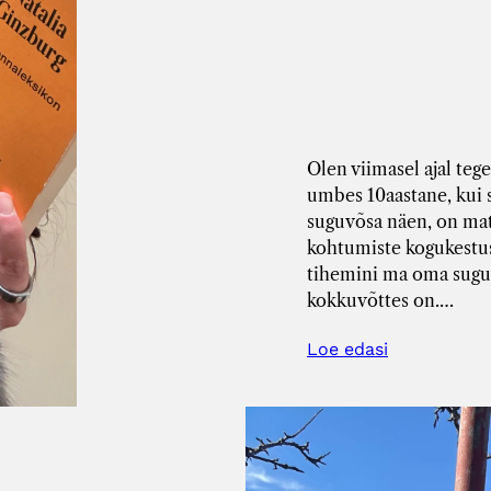
Olen viimasel ajal teg
umbes 10aastane, kui s
suguvõsa näen, on mat
kohtumiste kogukestu
tihemini ma oma sugul
kokkuvõttes on.…
Loe edasi