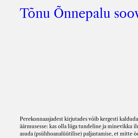
Tõnu Õnnepalu soov
Perekonnaasjadest kirjutades võib kergesti kald
äärmusesse: kas olla liiga tundeline ja minevikku ilu
asuda (psühhoanalüütilise) paljastamise, et mitte ö