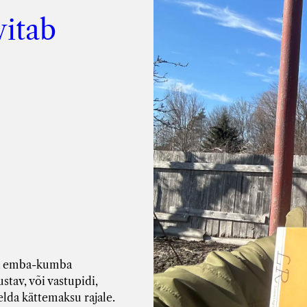
itab
uda emba-kumba
stav, või vastupidi,
elda kättemaksu rajale.