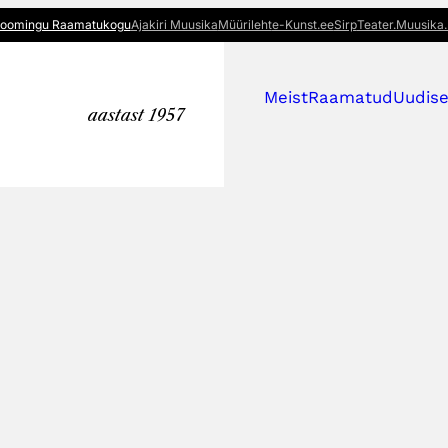
oomingu Raamatukogu
Ajakiri Muusika
Müürileht
e-Kunst.ee
Sirp
Teater.Muusika.
Meist
Raamatud
Uudis
aastast 1957