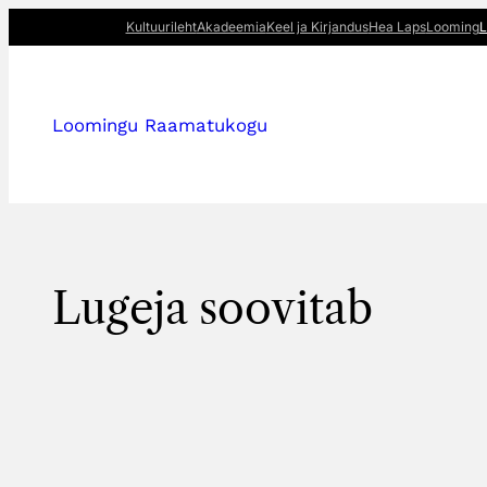
Liigu
Kultuurileht
Akadeemia
Keel ja Kirjandus
Hea Laps
Looming
L
sisu
juurde
Loomingu Raamatukogu
Lugeja soovitab