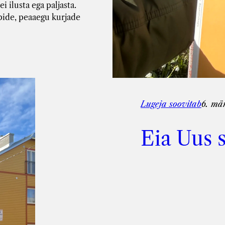
 ilusta ega paljasta.
ppide, peaaegu kurjade
Lugeja soovitab
6. mä
Eia Uus 