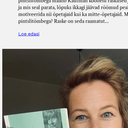
pintslitõmbega maalib Kaufman koolielu raskused 
ja mis seal parata, lõpuks ikkagi jäävad rõõmud pea
motiveerida nii õpetajaid kui ka mitte-õpetajaid. M
pintslitõmbega? Raske on seda raamatut…
Loe edasi