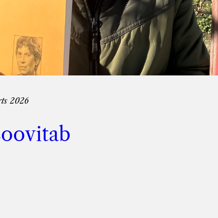
rts 2026
soovitab