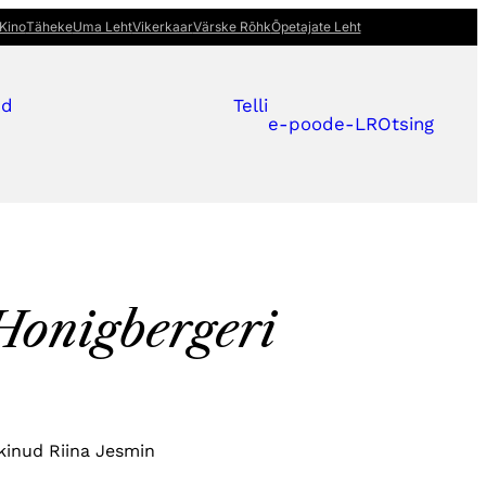
Kino
Täheke
Uma Leht
Vikerkaar
Värske Rõhk
Õpetajate Leht
ed
Telli
e-pood
e-LR
Otsing
Honigbergeri
lkinud
Riina Jesmin