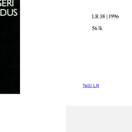
LR 38 | 1996
56 lk
Telli LR