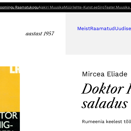
oomingu Raamatukogu
Ajakiri Muusika
Müürileht
e-Kunst.ee
Sirp
Teater.Muusika.
Meist
Raamatud
Uudis
aastast 1957
Mircea Eliade
Doktor 
saladus
Rumeenia
keelest tõ