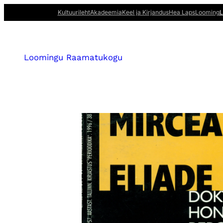
Kultuurileht
Akadeemia
Keel ja Kirjandus
Hea Laps
Looming
L
Loomingu Raamatukogu